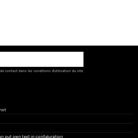
 contact dans les conditions d'utilisation du site.
hot
an put own text in configuration