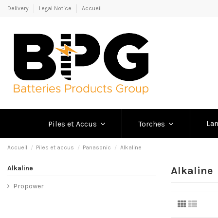
Delivery
Legal Notice
Accueil
La
Piles et Accus
Torches
Accueil
Piles et accus
Panasonic
Alkaline
Alkaline
Alkaline
Propower