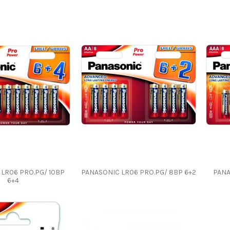
LR06 PRO.PG/ 10BP
PANASONIC LR06 PRO.PG/ 8BP 6+2
PANA
6+4