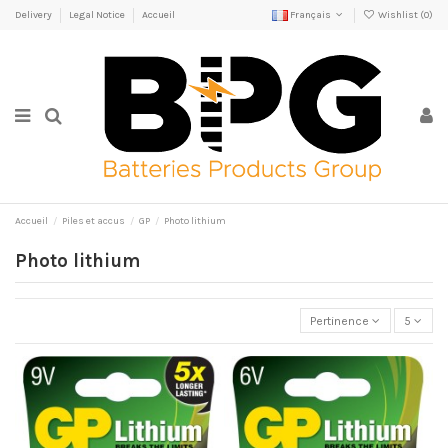
Delivery
Legal Notice
Accueil
Français
Wishlist (
0
)
Accueil
Piles et accus
GP
Photo lithium
Photo lithium
Pertinence
5