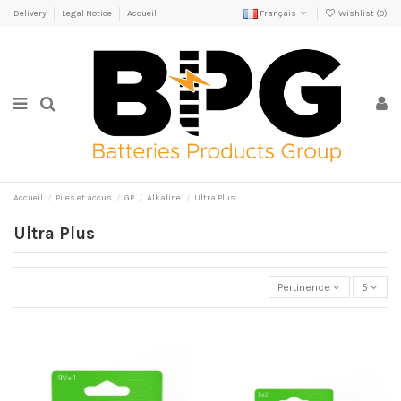
Delivery
Legal Notice
Accueil
Français
Wishlist (
0
)
Accueil
Piles et accus
GP
Alkaline
Ultra Plus
Ultra Plus
Pertinence
5