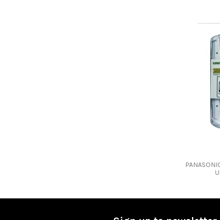
PANASONIC
U