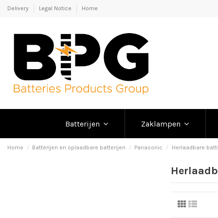
Delivery
Legal Notice
Home
Batterijen
Zaklampen
Home
Batterijen en oplaadbare batterijen
Panasonic
Herlaadbare batte
Herlaadba