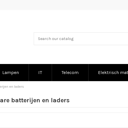
Lampen
IT
Telecom
Elektrisch mat
rijen en laders
re batterijen en laders