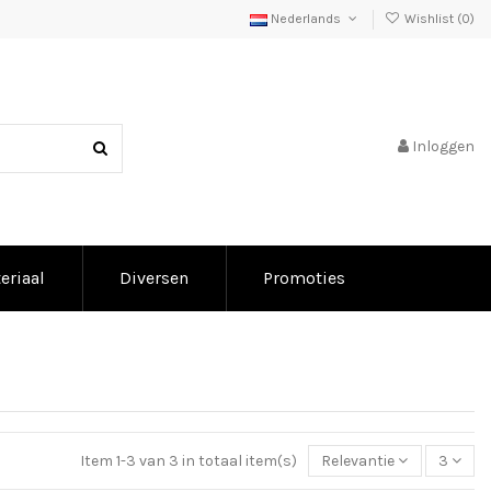
Nederlands
Wishlist (
0
)
Inloggen
eriaal
Diversen
Promoties
Item 1-3 van 3 in totaal item(s)
Relevantie
3