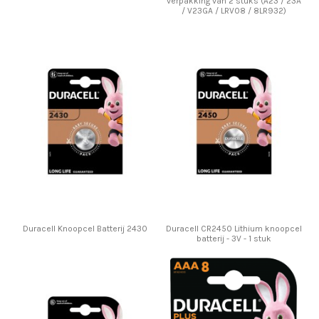
verpakking van 2 stuks (A23 / 23A
/ V23GA / LRV08 / 8LR932)
Duracell Knoopcel Batterij 2430
Duracell CR2450 Lithium knoopcel
batterij - 3V - 1 stuk