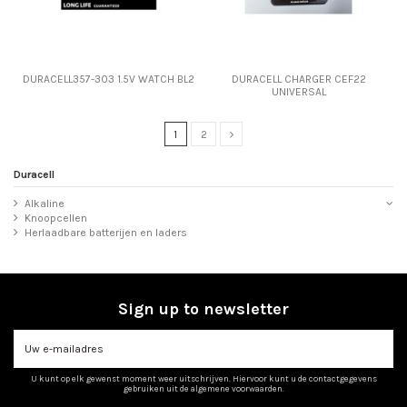
DURACELL357-303 1.5V WATCH BL2
DURACELL CHARGER CEF22
UNIVERSAL
1
2
Duracell
Alkaline
Knoopcellen
Herlaadbare batterijen en laders
Sign up to newsletter
U kunt op elk gewenst moment weer uitschrijven. Hiervoor kunt u de contactgegevens
gebruiken uit de algemene voorwaarden.