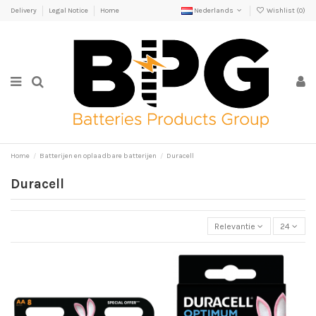
Delivery
Legal Notice
Home
Nederlands
Wishlist (
0
)
Home
Batterijen en oplaadbare batterijen
Duracell
Duracell
Relevantie
24