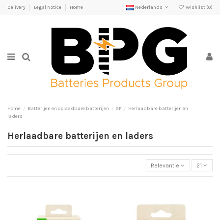
Delivery
Legal Notice
Home
Nederlands
Wishlist (
0
)
Home
Batterijen en oplaadbare batterijen
GP
Herlaadbare batterijen en
laders
Herlaadbare batterijen en laders
Relevantie
21