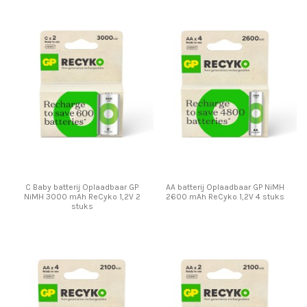
C Baby batterij Oplaadbaar GP
AA batterij Oplaadbaar GP NiMH
NiMH 3000 mAh ReCyko 1,2V 2
2600 mAh ReCyko 1,2V 4 stuks
stuks