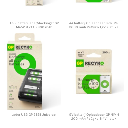
USB batterijlader/dockingst GP
AA batterij Oplaadbaar GP NiMH
M452 8 xAA 2600 mAh
2600 mAh ReCyko 1,2V 2 stuks
Lader USB GP B631 Universel
9V batterij Oplaadbaar GP NiMH
200 mAh ReCyko 8,4V 1 stuk