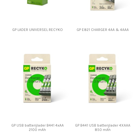
GP LADER UNIVERSEL RECYKO
GP E821 CHARGER 4AA & 4AAA
GP USB batterijlader B441 4xAA
GP B441 USB batterijlader 4XAAA
2100 mAh
850 mAh