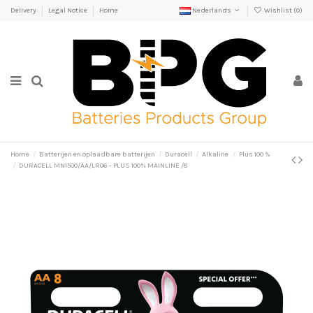
Delivery
Legal Notice
Home
Nederlands
Wishlist (
0
)
Home
Batterijen en oplaadbare batterijen
Duracell
Alkaline
Plus 100 %
DURACELL MN1500/AA/LR06 - PLUS 100% MAINLINE /8