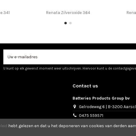
e 341
Renata Zilveroxide 364
Rena
U kunt op elk gewenst moment weer uitschrijven. Hiervoor kunt u de contactgegev
Contact us
Batteries Products Group bv
Gelrodeweg 6 | B-3200 Aarsc
0475 559571
info@bpgonline.be
leid
hebt gelezen en dat u het deponeren van cookies van derden aanv