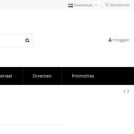
Nederlands
Wishlist (
0
)
Inloggen
eriaal
Diversen
Promoties