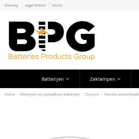
Delivery
Legal Notice
Home
Batterijen
Zaklampen
Home
Batterijen en oplaadbare batterijen
Diverse
Renata uurwerkbatte