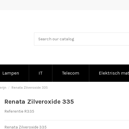
Lampen
IT
Telecom
Elektrisch mat
rijn
Renata Zilveroxide 335
Renata Zilveroxide 335
Referentie
R335
Renata Zilveroxide 335