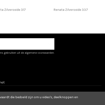
ta Zilveroxide 317
Renata Zilveroxide 337
ens gebruiken uit de algemene voorwaarden.
hot
aardt die bedoeld zijn om u video's, deelknoppen en